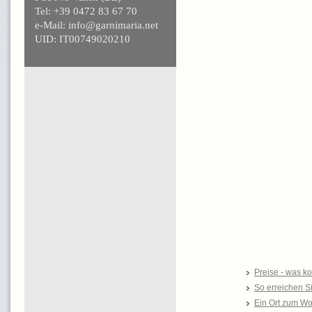
Tel: +39 0472 83 67 70
e-Mail: info@garnimaria.net
UID: IT00749020210
Preise - was ko
So erreichen S
Ein Ort zum Wo