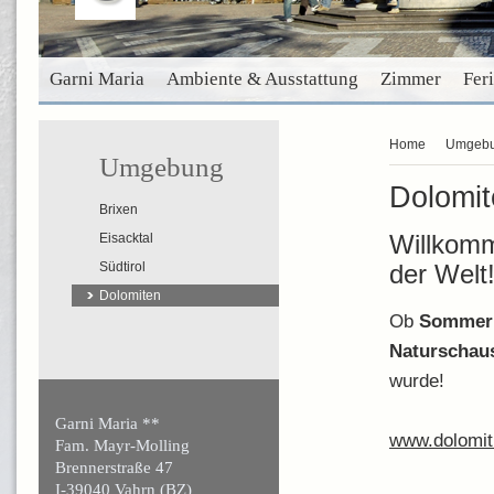
Garni Maria
Ambiente & Ausstattung
Zimmer
Fer
Home
Umgeb
Umgebung
Dolomit
Brixen
Eisacktal
Willkomm
Südtirol
der Welt
Dolomiten
Ob
Sommer
Naturschaus
wurde!
Garni Maria **
www.dolomit
Fam. Mayr-Molling
Brennerstraße 47
I-39040 Vahrn (BZ)