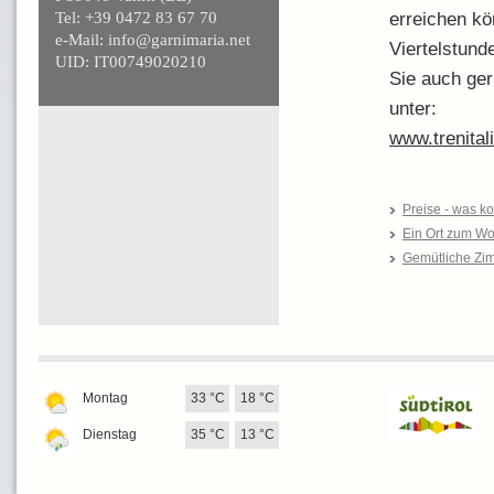
Tel: +39 0472 83 67 70
erreichen kö
e-Mail: info@garnimaria.net
Viertelstund
UID: IT00749020210
Sie auch ger
unter:
www.trenitali
Preise - was ko
Ein Ort zum Wo
Gemütliche Zim
Montag
33 °C
18 °C
Dienstag
35 °C
13 °C