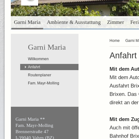
Garni Maria
Ambiente & Ausstattung
Zimmer
Fer
Home
Garni M
Garni Maria
Anfahrt
Willkommen
Anfahrt
Mit dem Au
Routenplaner
Mit dem Auto
Fam. Mayr-Molling
Ausfahrt Bri
Brixen. Das 
direkt an de
Mit dem Zu
Garni Maria **
Fam. Mayr-Molling
Auch mit öff
Brennerstraße 47
Bahnhof Brix
I-39040 Vahrn (BZ)